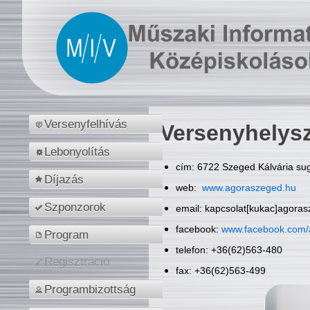
Versenyfelhívás
Versenyhelys
Lebonyolítás
cím: 6722 Szeged Kálvária sug
Díjazás
web:
www.agoraszeged.hu
Szponzorok
email: kapcsolat[kukac]agora
facebook:
www.facebook.com/
Program
telefon: +36(62)563-480
Regisztráció
fax: +36(62)563-499
Programbizottság