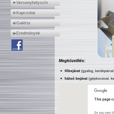
Versenyhelyszín
Kapcsolat
Galéria
Eredmények
Megközelítés:
főbejárat
(gyalog, kerékpárral
hátsó bejárat
(gépkocsival, ke
This page c
Do you own t