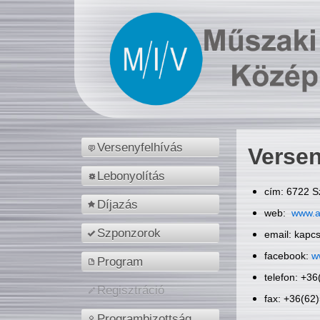
Versenyfelhívás
Versen
Lebonyolítás
cím: 6722 S
Díjazás
web:
www.a
Szponzorok
email: kapc
facebook:
w
Program
telefon: +3
Regisztráció
fax: +36(62
Programbizottság