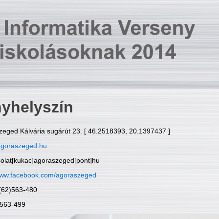
yhelyszín
zeged Kálvária sugárút 23. [ 46.2518393, 20.1397437 ]
goraszeged.hu
solat[kukac]agoraszeged[pont]hu
ww.facebook.com/agoraszeged
6(62)563-480
)563-499