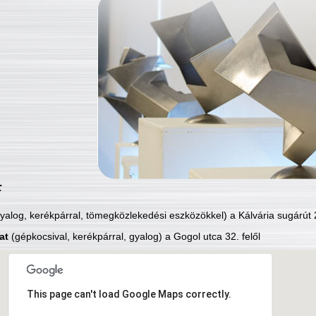
:
yalog, kerékpárral, tömegközlekedési eszközökkel) a Kálvária sugárút 2
at
(gépkocsival, kerékpárral, gyalog) a Gogol utca 32. felől
This page can't load Google Maps correctly.