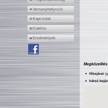
Versenyhelyszín
Kapcsolat
Galéria
Eredmények
Megközelítés
főbejárat
(g
hátsó bejár