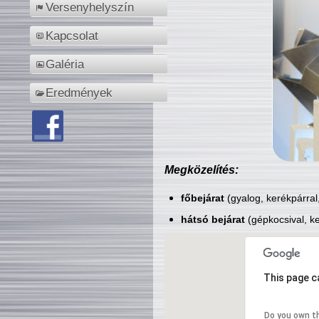
Versenyhelyszín
Kapcsolat
Galéria
Eredmények
Megközelítés:
főbejárat
(gyalog, kerékpárral
hátsó bejárat
(gépkocsival, ke
This page c
Do you own t