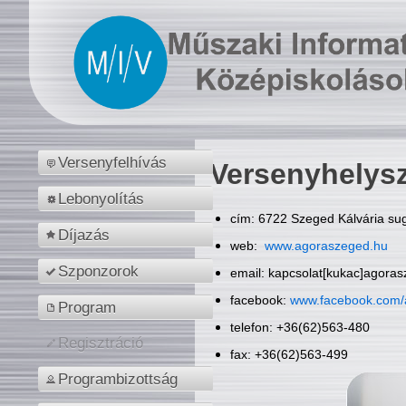
Versenyfelhívás
Versenyhelys
Lebonyolítás
cím: 6722 Szeged Kálvária sug
Díjazás
web:
www.agoraszeged.hu
Szponzorok
email: kapcsolat[kukac]agora
facebook:
www.facebook.com/
Program
telefon: +36(62)563-480
Regisztráció
fax: +36(62)563-499
Programbizottság