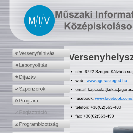
Versenyfelhívás
Versenyhelys
Lebonyolítás
cím: 6722 Szeged Kálvária sug
Díjazás
web:
www.agoraszeged.hu
Szponzorok
email: kapcsolat[kukac]agora
facebook:
www.facebook.com/
Program
telefon: +36(62)563-480
Regisztráció
fax: +36(62)563-499
Programbizottság