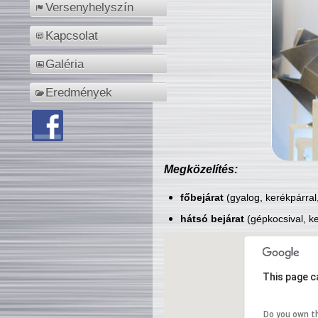
Versenyhelyszín
Kapcsolat
Galéria
Eredmények
Megközelítés:
főbejárat
(gyalog, kerékpárral
hátsó bejárat
(gépkocsival, ke
This page c
Do you own t