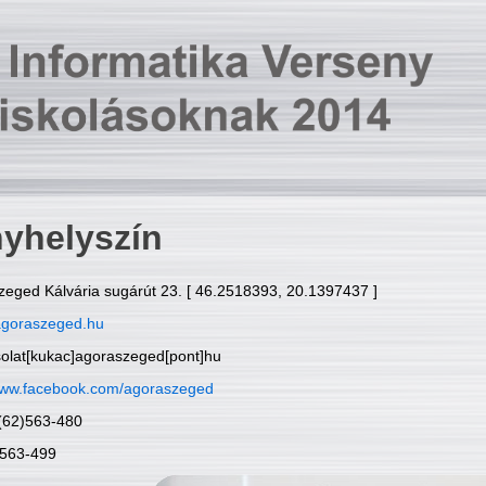
yhelyszín
zeged Kálvária sugárút 23. [ 46.2518393, 20.1397437 ]
goraszeged.hu
solat[kukac]agoraszeged[pont]hu
ww.facebook.com/agoraszeged
6(62)563-480
)563-499