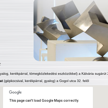
:
yalog, kerékpárral, tömegközlekedési eszközökkel) a Kálvária sugárút 2
at
(gépkocsival, kerékpárral, gyalog) a Gogol utca 32. felől
This page can't load Google Maps correctly.