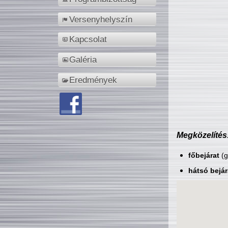
Versenyhelyszín
Kapcsolat
Galéria
Eredmények
Megközelítés
főbejárat
(g
hátsó bejár