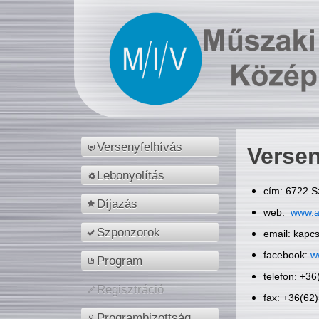
Versenyfelhívás
Versen
Lebonyolítás
cím: 6722 S
Díjazás
web:
www.a
Szponzorok
email: kapc
facebook:
w
Program
telefon: +3
Regisztráció
fax: +36(62
Programbizottság