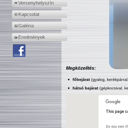
Versenyhelyszín
Kapcsolat
Galéria
Eredmények
Megközelítés:
főbejárat
(gyalog, kerékpárral
hátsó bejárat
(gépkocsival, ke
This page c
Do you own t