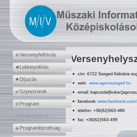
Versenyfelhívás
Versenyhelys
Lebonyolítás
cím: 6722 Szeged Kálvária sug
Díjazás
web:
www.agoraszeged.hu
Szponzorok
email: kapcsolat[kukac]agora
facebook:
www.facebook.com/
Program
telefon: +36(62)563-480
Regisztráció
fax: +36(62)563-499
Programbizottság