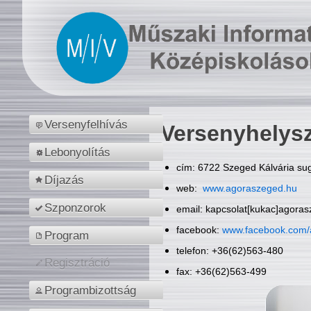
Versenyfelhívás
Versenyhelys
Lebonyolítás
cím: 6722 Szeged Kálvária sug
Díjazás
web:
www.agoraszeged.hu
Szponzorok
email: kapcsolat[kukac]agora
facebook:
www.facebook.com/
Program
telefon: +36(62)563-480
Regisztráció
fax: +36(62)563-499
Programbizottság