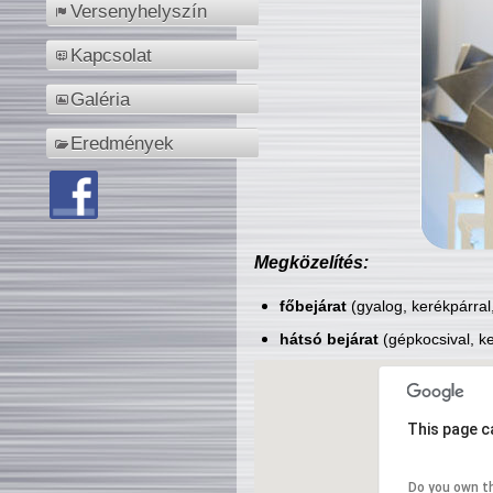
Versenyhelyszín
Kapcsolat
Galéria
Eredmények
Megközelítés:
főbejárat
(gyalog, kerékpárral
hátsó bejárat
(gépkocsival, ke
This page c
Do you own t