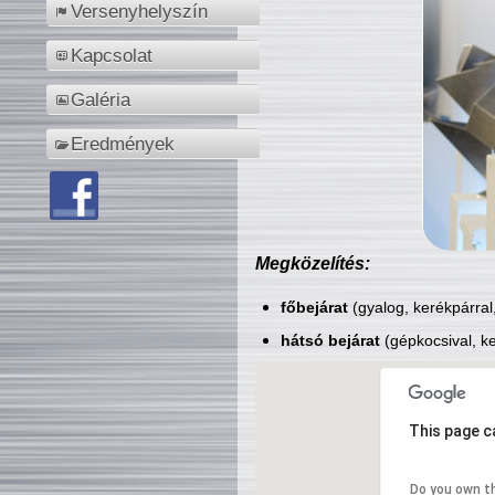
Versenyhelyszín
Kapcsolat
Galéria
Eredmények
Megközelítés:
főbejárat
(gyalog, kerékpárral
hátsó bejárat
(gépkocsival, ke
This page c
Do you own t