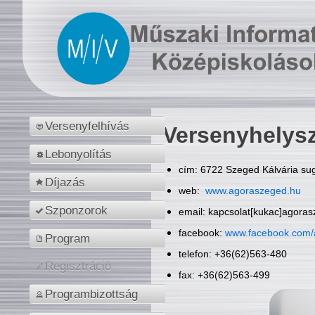
Versenyfelhívás
Versenyhelys
Lebonyolítás
cím: 6722 Szeged Kálvária sug
Díjazás
web:
www.agoraszeged.hu
Szponzorok
email: kapcsolat[kukac]agora
facebook:
www.facebook.com/
Program
telefon: +36(62)563-480
Regisztráció
fax: +36(62)563-499
Programbizottság