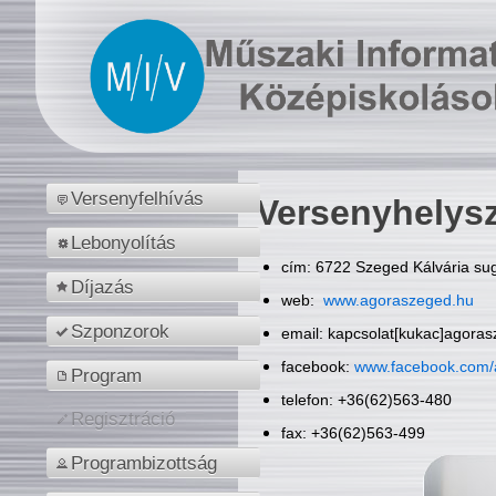
Versenyfelhívás
Versenyhelys
Lebonyolítás
cím: 6722 Szeged Kálvária sug
Díjazás
web:
www.agoraszeged.hu
Szponzorok
email: kapcsolat[kukac]agora
facebook:
www.facebook.com/
Program
telefon: +36(62)563-480
Regisztráció
fax: +36(62)563-499
Programbizottság