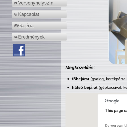
Versenyhelyszín
Kapcsolat
Galéria
Eredmények
Megközelítés:
főbejárat
(gyalog, kerékpárral
hátsó bejárat
(gépkocsival, ke
This page c
Do you own t