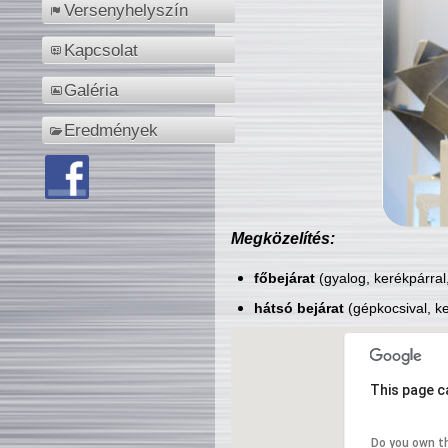
Versenyhelyszín
Kapcsolat
Galéria
Eredmények
Megközelítés:
főbejárat
(gyalog, kerékpárral
hátsó bejárat
(gépkocsival, ke
This page c
Do you own t