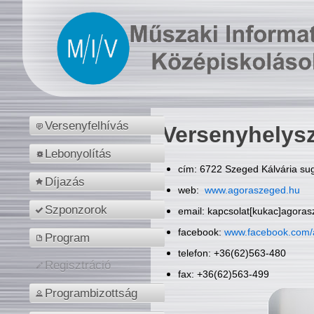
Versenyfelhívás
Versenyhelys
Lebonyolítás
cím: 6722 Szeged Kálvária sug
Díjazás
web:
www.agoraszeged.hu
Szponzorok
email: kapcsolat[kukac]agora
facebook:
www.facebook.com/
Program
telefon: +36(62)563-480
Regisztráció
fax: +36(62)563-499
Programbizottság