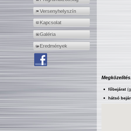
Versenyhelyszín
Kapcsolat
Galéria
Eredmények
Megközelítés
főbejárat
(g
hátsó bejár