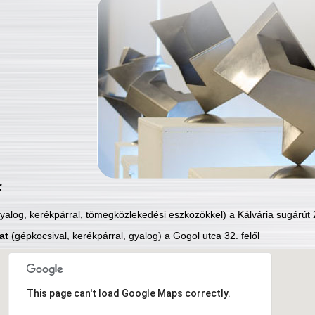
:
yalog, kerékpárral, tömegközlekedési eszközökkel) a Kálvária sugárút 2
at
(gépkocsival, kerékpárral, gyalog) a Gogol utca 32. felől
This page can't load Google Maps correctly.