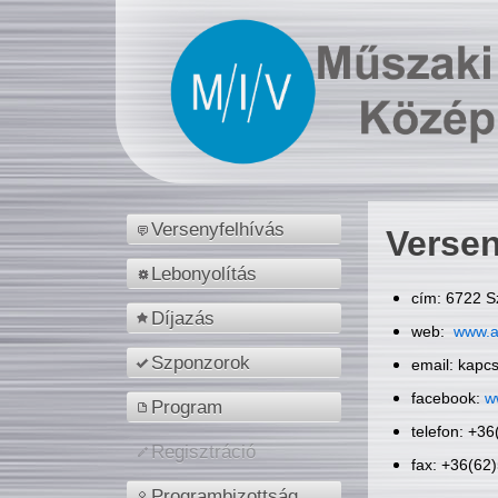
Versenyfelhívás
Versen
Lebonyolítás
cím: 6722 S
Díjazás
web:
www.a
Szponzorok
email: kapc
facebook:
w
Program
telefon: +3
Regisztráció
fax: +36(62
Programbizottság