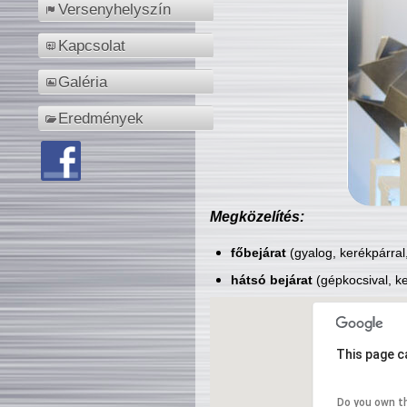
Versenyhelyszín
Kapcsolat
Galéria
Eredmények
Megközelítés:
főbejárat
(gyalog, kerékpárral
hátsó bejárat
(gépkocsival, ke
This page c
Do you own t