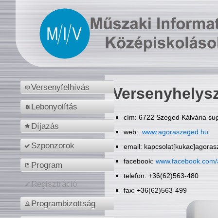
Versenyfelhívás
Versenyhelys
Lebonyolítás
cím: 6722 Szeged Kálvária sug
Díjazás
web:
www.agoraszeged.hu
Szponzorok
email: kapcsolat[kukac]agora
facebook:
www.facebook.com/
Program
telefon: +36(62)563-480
Regisztráció
fax: +36(62)563-499
Programbizottság