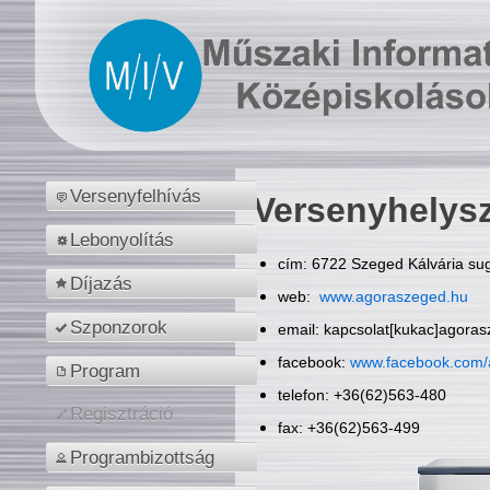
Versenyfelhívás
Versenyhelys
Lebonyolítás
cím: 6722 Szeged Kálvária sug
Díjazás
web:
www.agoraszeged.hu
Szponzorok
email: kapcsolat[kukac]agora
facebook:
www.facebook.com/
Program
telefon: +36(62)563-480
Regisztráció
fax: +36(62)563-499
Programbizottság