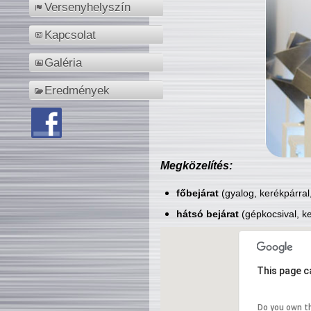
Versenyhelyszín
Kapcsolat
Galéria
Eredmények
Megközelítés:
főbejárat
(gyalog, kerékpárral
hátsó bejárat
(gépkocsival, ke
This page c
Do you own t