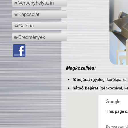
Versenyhelyszín
Kapcsolat
Galéria
Eredmények
Megközelítés:
főbejárat
(gyalog, kerékpárral
hátsó bejárat
(gépkocsival, ke
This page c
Do you own t