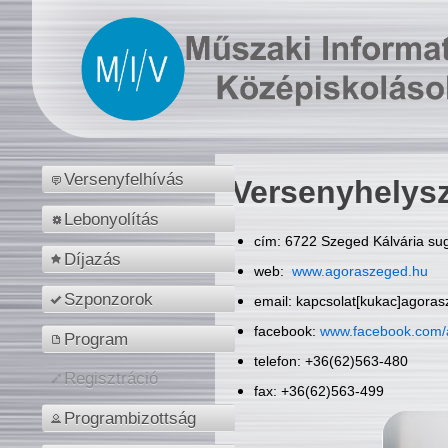
Versenyfelhívás
Versenyhelys
Lebonyolítás
cím: 6722 Szeged Kálvária sug
Díjazás
web:
www.agoraszeged.hu
Szponzorok
email: kapcsolat[kukac]agora
facebook:
www.facebook.com/
Program
telefon: +36(62)563-480
Regisztráció
fax: +36(62)563-499
Programbizottság