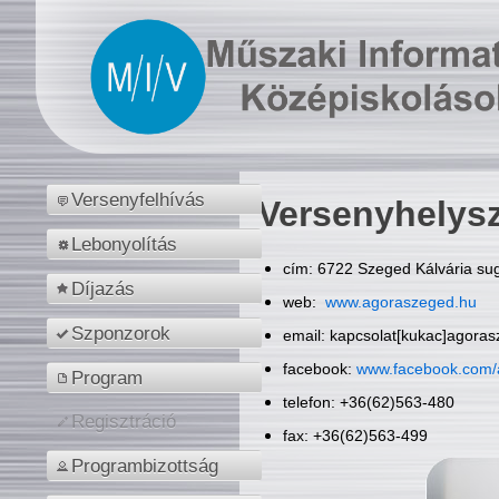
Versenyfelhívás
Versenyhelys
Lebonyolítás
cím: 6722 Szeged Kálvária sug
Díjazás
web:
www.agoraszeged.hu
Szponzorok
email: kapcsolat[kukac]agora
facebook:
www.facebook.com/
Program
telefon: +36(62)563-480
Regisztráció
fax: +36(62)563-499
Programbizottság