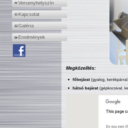
Versenyhelyszín
Kapcsolat
Galéria
Eredmények
Megközelítés:
főbejárat
(gyalog, kerékpárral
hátsó bejárat
(gépkocsival, ke
This page c
Do you own t