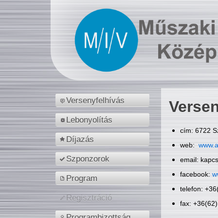
Versenyfelhívás
Versen
Lebonyolítás
cím: 6722 S
Díjazás
web:
www.a
Szponzorok
email: kapc
facebook:
w
Program
telefon: +3
Regisztráció
fax: +36(62
Programbizottság