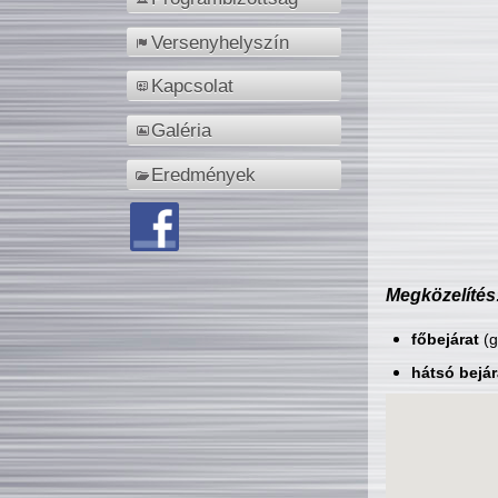
Versenyhelyszín
Kapcsolat
Galéria
Eredmények
Megközelítés
főbejárat
(g
hátsó bejár