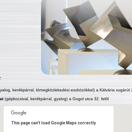
:
yalog, kerékpárral, tömegközlekedési eszközökkel) a Kálvária sugárút 2
at
(gépkocsival, kerékpárral, gyalog) a Gogol utca 32. felől
This page can't load Google Maps correctly.