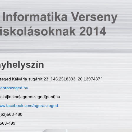
yhelyszín
zeged Kálvária sugárút 23. [ 46.2518393, 20.1397437 ]
goraszeged.hu
solat[kukac]agoraszeged[pont]hu
ww.facebook.com/agoraszeged
6(62)563-480
)563-499