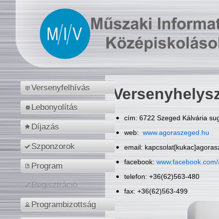
Versenyfelhívás
Versenyhelys
Lebonyolítás
cím: 6722 Szeged Kálvária sug
Díjazás
web:
www.agoraszeged.hu
Szponzorok
email: kapcsolat[kukac]agora
facebook:
www.facebook.com/
Program
telefon: +36(62)563-480
Regisztráció
fax: +36(62)563-499
Programbizottság