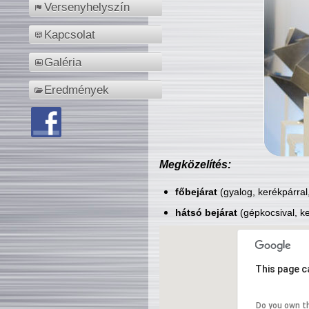
Versenyhelyszín
Kapcsolat
Galéria
Eredmények
Megközelítés:
főbejárat
(gyalog, kerékpárral
hátsó bejárat
(gépkocsival, ke
This page c
Do you own t