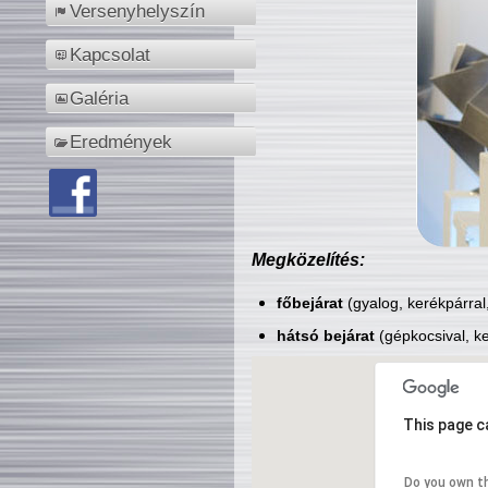
Versenyhelyszín
Kapcsolat
Galéria
Eredmények
Megközelítés:
főbejárat
(gyalog, kerékpárral
hátsó bejárat
(gépkocsival, ke
This page c
Do you own t