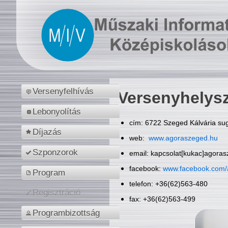
Versenyfelhívás
Versenyhelys
Lebonyolítás
cím: 6722 Szeged Kálvária sug
Díjazás
web:
www.agoraszeged.hu
Szponzorok
email: kapcsolat[kukac]agora
facebook:
www.facebook.com/
Program
telefon: +36(62)563-480
Regisztráció
fax: +36(62)563-499
Programbizottság