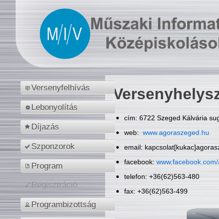
Versenyfelhívás
Versenyhelys
Lebonyolítás
cím: 6722 Szeged Kálvária sug
Díjazás
web:
www.agoraszeged.hu
Szponzorok
email: kapcsolat[kukac]agora
facebook:
www.facebook.com/
Program
telefon: +36(62)563-480
Regisztráció
fax: +36(62)563-499
Programbizottság