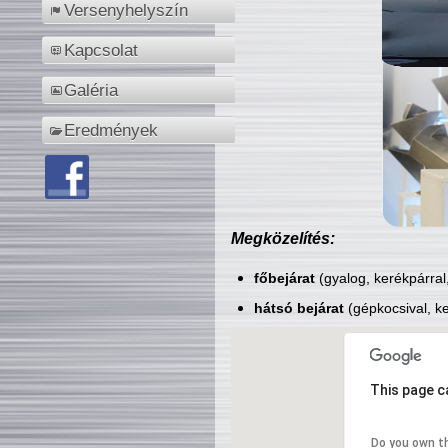
Versenyhelyszín
Kapcsolat
Galéria
Eredmények
Megközelítés:
főbejárat
(gyalog, kerékpárral
hátsó bejárat
(gépkocsival, ke
This page c
Do you own t