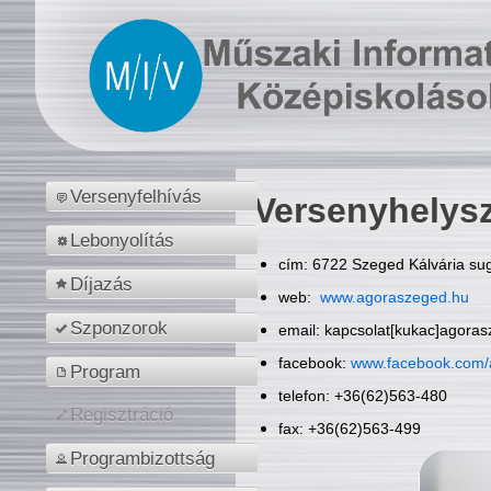
Versenyfelhívás
Versenyhelys
Lebonyolítás
cím: 6722 Szeged Kálvária sug
Díjazás
web:
www.agoraszeged.hu
Szponzorok
email: kapcsolat[kukac]agora
facebook:
www.facebook.com/
Program
telefon: +36(62)563-480
Regisztráció
fax: +36(62)563-499
Programbizottság