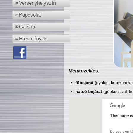
Versenyhelyszín
Kapcsolat
Galéria
Eredmények
Megközelítés:
főbejárat
(gyalog, kerékpárral
hátsó bejárat
(gépkocsival, ke
This page c
Do you own t