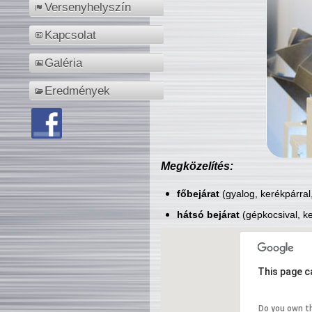
Versenyhelyszín
Kapcsolat
Galéria
Eredmények
Megközelítés:
főbejárat
(gyalog, kerékpárral
hátsó bejárat
(gépkocsival, ke
This page c
Do you own t