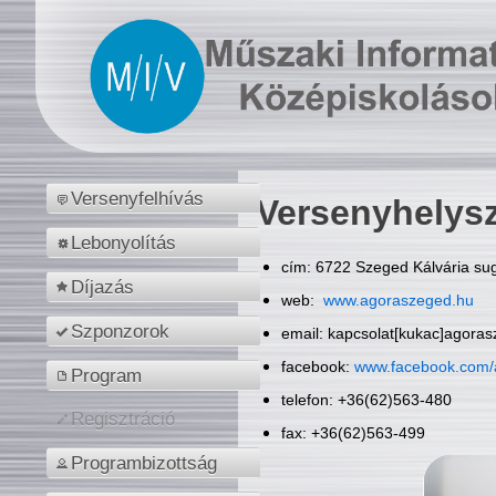
Versenyfelhívás
Versenyhelys
Lebonyolítás
cím: 6722 Szeged Kálvária sug
Díjazás
web:
www.agoraszeged.hu
Szponzorok
email: kapcsolat[kukac]agora
facebook:
www.facebook.com/
Program
telefon: +36(62)563-480
Regisztráció
fax: +36(62)563-499
Programbizottság