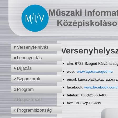
Versenyfelhívás
Versenyhelys
Lebonyolítás
cím: 6722 Szeged Kálvária sug
Díjazás
web:
www.agoraszeged.hu
Szponzorok
email: kapcsolat[kukac]agora
facebook:
www.facebook.com/
Program
telefon: +36(62)563-480
Regisztráció
fax: +36(62)563-499
Programbizottság