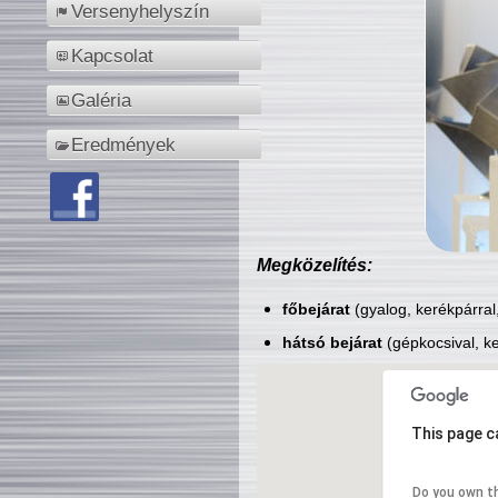
Versenyhelyszín
Kapcsolat
Galéria
Eredmények
Megközelítés:
főbejárat
(gyalog, kerékpárral
hátsó bejárat
(gépkocsival, ke
This page c
Do you own t