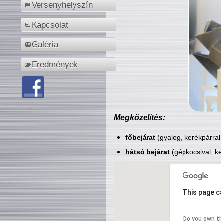
Versenyhelyszín
Kapcsolat
Galéria
Eredmények
Megközelítés:
főbejárat
(gyalog, kerékpárral
hátsó bejárat
(gépkocsival, ke
This page c
Do you own t