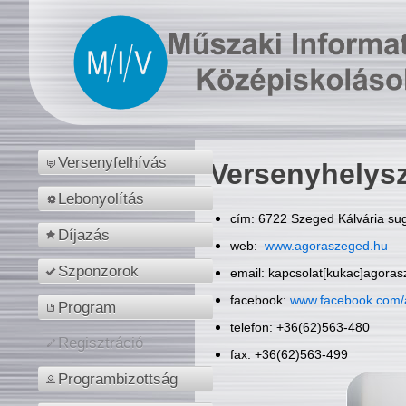
Versenyfelhívás
Versenyhelys
Lebonyolítás
cím: 6722 Szeged Kálvária sug
Díjazás
web:
www.agoraszeged.hu
Szponzorok
email: kapcsolat[kukac]agora
facebook:
www.facebook.com/
Program
telefon: +36(62)563-480
Regisztráció
fax: +36(62)563-499
Programbizottság