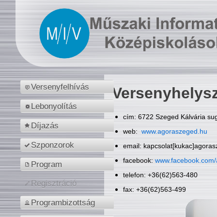
Versenyfelhívás
Versenyhelys
Lebonyolítás
cím: 6722 Szeged Kálvária sug
Díjazás
web:
www.agoraszeged.hu
Szponzorok
email: kapcsolat[kukac]agora
facebook:
www.facebook.com/
Program
telefon: +36(62)563-480
Regisztráció
fax: +36(62)563-499
Programbizottság