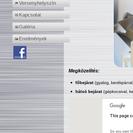
Versenyhelyszín
Kapcsolat
Galéria
Eredmények
Megközelítés:
főbejárat
(gyalog, kerékpárral
hátsó bejárat
(gépkocsival, ke
This page c
Do you own t