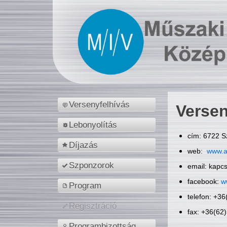
Versenyfelhívás
Versen
Lebonyolítás
cím: 6722 S
Díjazás
web:
www.a
Szponzorok
email: kapc
facebook:
w
Program
telefon: +3
Regisztráció
fax: +36(62
Programbizottság