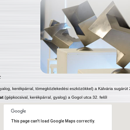
:
yalog, kerékpárral, tömegközlekedési eszközökkel) a Kálvária sugárút 2
at
(gépkocsival, kerékpárral, gyalog) a Gogol utca 32. felől
This page can't load Google Maps correctly.