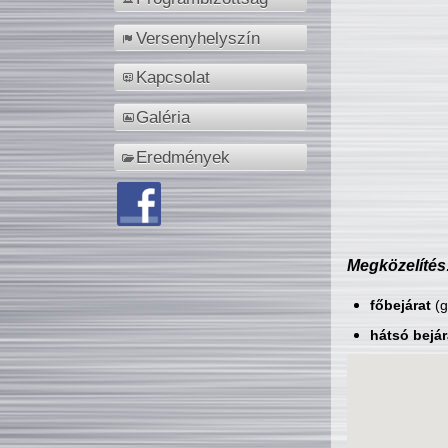
Versenyhelyszín
Kapcsolat
Galéria
Eredmények
Megközelítés
főbejárat
(g
hátsó bejár