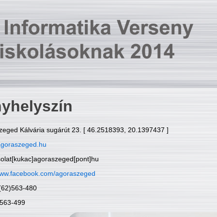
yhelyszín
zeged Kálvária sugárút 23. [ 46.2518393, 20.1397437 ]
goraszeged.hu
solat[kukac]agoraszeged[pont]hu
ww.facebook.com/agoraszeged
6(62)563-480
)563-499