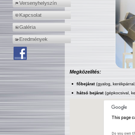
Versenyhelyszín
Kapcsolat
Galéria
Eredmények
Megközelítés:
főbejárat
(gyalog, kerékpárral
hátsó bejárat
(gépkocsival, ke
This page c
Do you own t