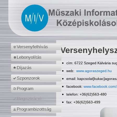
Versenyfelhívás
Versenyhelys
Lebonyolítás
cím: 6722 Szeged Kálvária sug
Díjazás
web:
www.agoraszeged.hu
Szponzorok
email: kapcsolat[kukac]agora
facebook:
www.facebook.com/
Program
telefon: +36(62)563-480
Regisztráció
fax: +36(62)563-499
Programbizottság