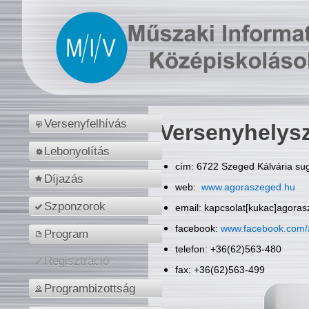
Versenyfelhívás
Versenyhelys
Lebonyolítás
cím: 6722 Szeged Kálvária sug
Díjazás
web:
www.agoraszeged.hu
Szponzorok
email: kapcsolat[kukac]agora
facebook:
www.facebook.com/
Program
telefon: +36(62)563-480
Regisztráció
fax: +36(62)563-499
Programbizottság