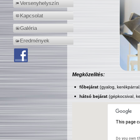
Versenyhelyszín
Kapcsolat
Galéria
Eredmények
Megközelítés:
főbejárat
(gyalog, kerékpárral
hátsó bejárat
(gépkocsival, ke
This page c
Do you own t