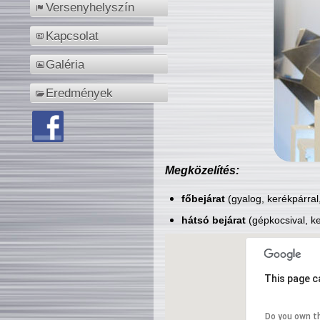
Versenyhelyszín
Kapcsolat
Galéria
Eredmények
Megközelítés:
főbejárat
(gyalog, kerékpárral
hátsó bejárat
(gépkocsival, ke
This page c
Do you own t