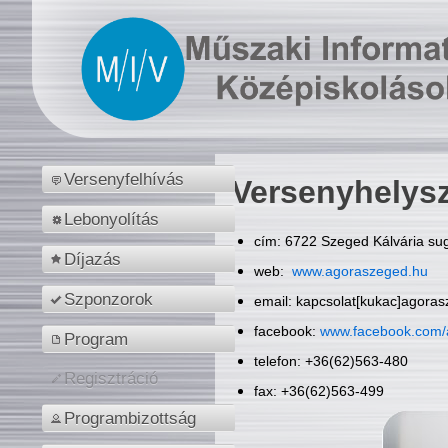
Versenyfelhívás
Versenyhelys
Lebonyolítás
cím: 6722 Szeged Kálvária sug
Díjazás
web:
www.agoraszeged.hu
Szponzorok
email: kapcsolat[kukac]agora
facebook:
www.facebook.com/
Program
telefon: +36(62)563-480
Regisztráció
fax: +36(62)563-499
Programbizottság