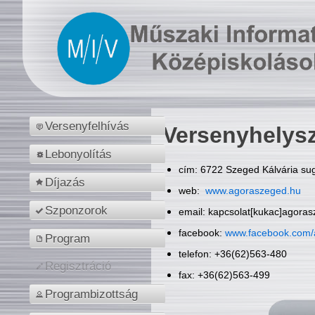
Versenyfelhívás
Versenyhelys
Lebonyolítás
cím: 6722 Szeged Kálvária sug
Díjazás
web:
www.agoraszeged.hu
Szponzorok
email: kapcsolat[kukac]agora
facebook:
www.facebook.com/
Program
telefon: +36(62)563-480
Regisztráció
fax: +36(62)563-499
Programbizottság