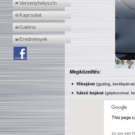
Versenyhelyszín
Kapcsolat
Galéria
Eredmények
Megközelítés:
főbejárat
(gyalog, kerékpárral
hátsó bejárat
(gépkocsival, ke
This page c
Do you own t