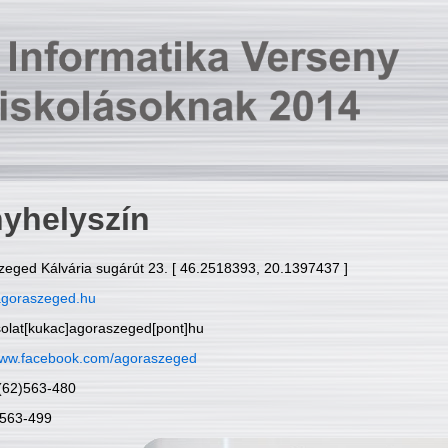
yhelyszín
zeged Kálvária sugárút 23. [ 46.2518393, 20.1397437 ]
goraszeged.hu
solat[kukac]agoraszeged[pont]hu
ww.facebook.com/agoraszeged
6(62)563-480
)563-499