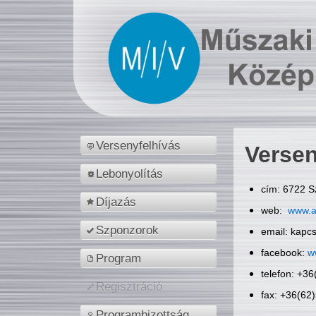
Versenyfelhívás
Versen
Lebonyolítás
cím: 6722 S
Díjazás
web:
www.a
Szponzorok
email: kapc
facebook:
w
Program
telefon: +3
Regisztráció
fax: +36(62
Programbizottság