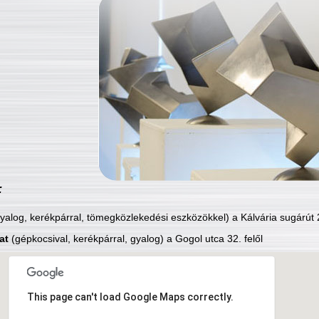
:
yalog, kerékpárral, tömegközlekedési eszközökkel) a Kálvária sugárút 2
at
(gépkocsival, kerékpárral, gyalog) a Gogol utca 32. felől
This page can't load Google Maps correctly.