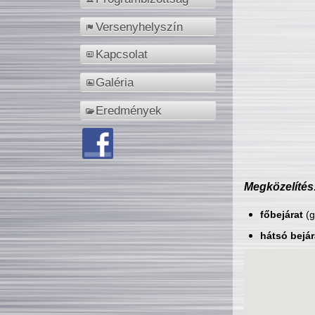
Versenyhelyszín
Kapcsolat
Galéria
Eredmények
Megközelítés
főbejárat
(g
hátsó bejár