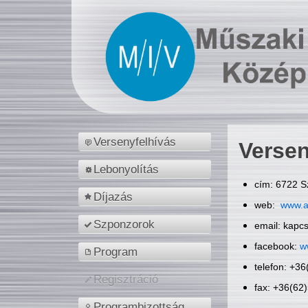
Versenyfelhívás
Versen
Lebonyolítás
cím: 6722 S
Díjazás
web:
www.a
Szponzorok
email: kapc
facebook:
w
Program
telefon: +3
Regisztráció
fax: +36(62
Programbizottság