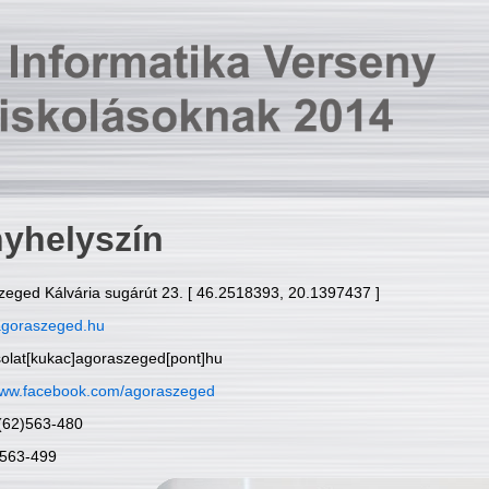
yhelyszín
zeged Kálvária sugárút 23. [ 46.2518393, 20.1397437 ]
goraszeged.hu
solat[kukac]agoraszeged[pont]hu
ww.facebook.com/agoraszeged
6(62)563-480
)563-499