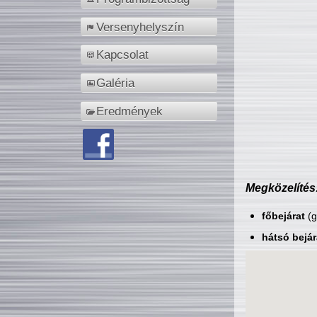
Versenyhelyszín
Kapcsolat
Galéria
Eredmények
Megközelítés
főbejárat
(g
hátsó bejár