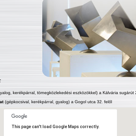
:
yalog, kerékpárral, tömegközlekedési eszközökkel) a Kálvária sugárút 2
at
(gépkocsival, kerékpárral, gyalog) a Gogol utca 32. felől
This page can't load Google Maps correctly.