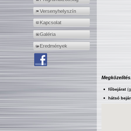
Versenyhelyszín
Kapcsolat
Galéria
Eredmények
Megközelítés
főbejárat
(g
hátsó bejár