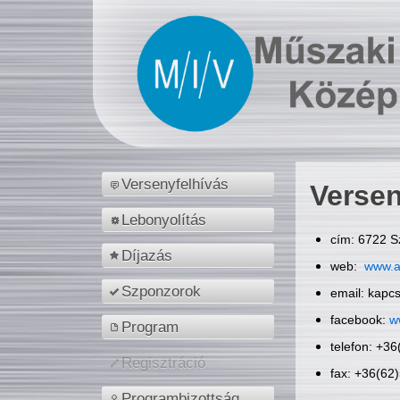
Versenyfelhívás
Versen
Lebonyolítás
cím: 6722 S
Díjazás
web:
www.a
Szponzorok
email: kapc
facebook:
w
Program
telefon: +3
Regisztráció
fax: +36(62
Programbizottság