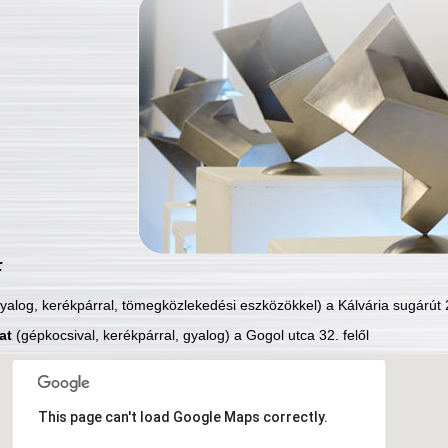
:
yalog, kerékpárral, tömegközlekedési eszközökkel) a Kálvária sugárút 2
at
(gépkocsival, kerékpárral, gyalog) a Gogol utca 32. felől
This page can't load Google Maps correctly.