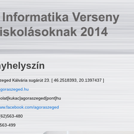
yhelyszín
zeged Kálvária sugárút 23. [ 46.2518393, 20.1397437 ]
goraszeged.hu
solat[kukac]agoraszeged[pont]hu
ww.facebook.com/agoraszeged
6(62)563-480
)563-499