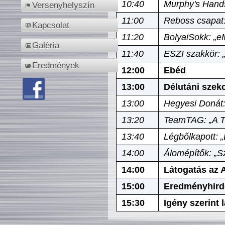
10:40
Murphy's Hands
Versenyhelyszín
11:00
Reboss csapat:
Kapcsolat
11:20
BolyaiSokk: „e
Galéria
11:40
ESZI szakkör: 
Eredmények
12:00
Ebéd
13:00
Délutáni szek
13:00
Hegyesi Donát:
13:20
TeamTAG: „A Tó
13:40
Légbőlkapott: 
14:00
Álomépítők: „Sz
14:00
Látogatás az A
15:00
Eredményhird
15:30
Igény szerint