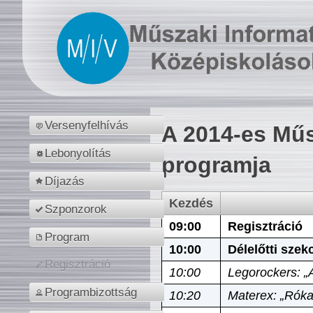
Versenyfelhívás
A 2014-es Műs
Lebonyolítás
programja
Díjazás
Kezdés
Szponzorok
09:00
Regisztráció
Program
10:00
Délelőtti szek
Regisztráció
10:00
Legorockers: „
Programbizottság
10:20
Materex: „Róka