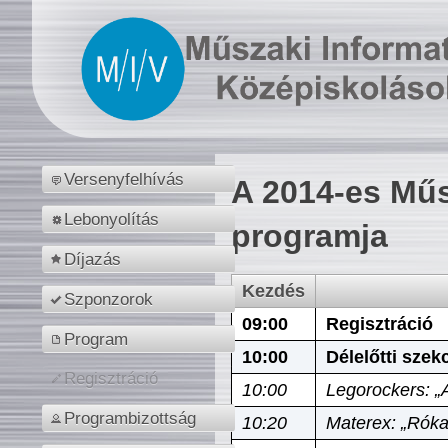
Versenyfelhívás
A 2014-es Műs
Lebonyolítás
programja
Díjazás
Kezdés
Szponzorok
09:00
Regisztráció
Program
10:00
Délelőtti szek
Regisztráció
10:00
Legorockers: „
Programbizottság
10:20
Materex: „Róka