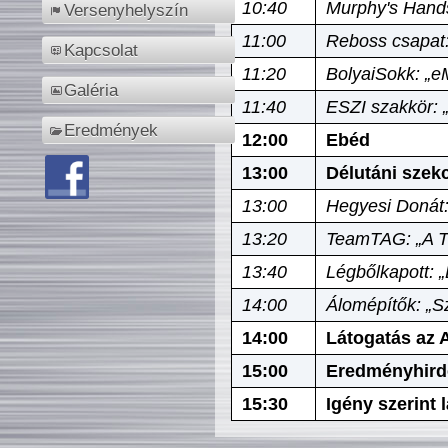
10:40
Murphy's Hands
Versenyhelyszín
11:00
Reboss csapat:
Kapcsolat
11:20
BolyaiSokk: „e
Galéria
11:40
ESZI szakkör: 
Eredmények
12:00
Ebéd
13:00
Délutáni szek
13:00
Hegyesi Donát:
13:20
TeamTAG: „A Tó
13:40
Légbőlkapott: 
14:00
Álomépítők: „Sz
14:00
Látogatás az A
15:00
Eredményhird
15:30
Igény szerint