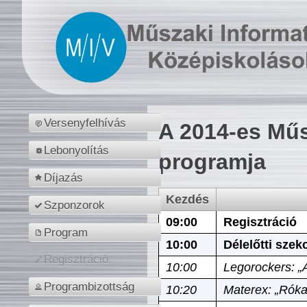
Versenyfelhívás
A 2014-es Műs
Lebonyolítás
programja
Díjazás
Kezdés
Szponzorok
09:00
Regisztráció
Program
10:00
Délelőtti szek
Regisztráció
10:00
Legorockers: „
Programbizottság
10:20
Materex: „Róka