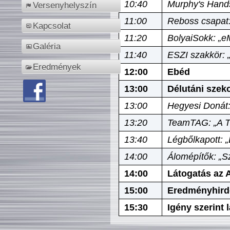
10:40
Murphy's Hands
Versenyhelyszín
11:00
Reboss csapat:
Kapcsolat
11:20
BolyaiSokk: „e
Galéria
11:40
ESZI szakkör: 
Eredmények
12:00
Ebéd
13:00
Délutáni szek
13:00
Hegyesi Donát:
13:20
TeamTAG: „A Tó
13:40
Légbőlkapott: 
14:00
Álomépítők: „Sz
14:00
Látogatás az A
15:00
Eredményhird
15:30
Igény szerint