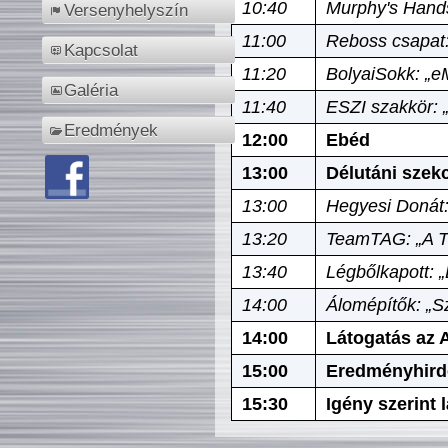
10:40
Murphy's Hands
Versenyhelyszín
11:00
Reboss csapat:
Kapcsolat
11:20
BolyaiSokk: „e
Galéria
11:40
ESZI szakkör: 
Eredmények
12:00
Ebéd
13:00
Délutáni szek
13:00
Hegyesi Donát:
13:20
TeamTAG: „A Tó
13:40
Légbőlkapott: 
14:00
Álomépítők: „Sz
14:00
Látogatás az A
15:00
Eredményhird
15:30
Igény szerint