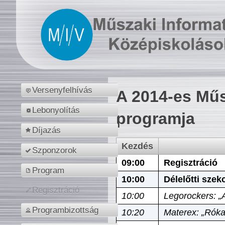
Versenyfelhívás
A 2014-es Műs
Lebonyolítás
programja
Díjazás
Kezdés
Szponzorok
09:00
Regisztráció
Program
10:00
Délelőtti szek
Regisztráció
10:00
Legorockers: „
Programbizottság
10:20
Materex: „Róka