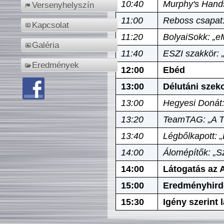
10:40
Murphy's Hands
Versenyhelyszín
11:00
Reboss csapat:
Kapcsolat
11:20
BolyaiSokk: „e
Galéria
11:40
ESZI szakkör: 
Eredmények
12:00
Ebéd
13:00
Délutáni szek
13:00
Hegyesi Donát:
13:20
TeamTAG: „A Tó
13:40
Légbőlkapott: 
14:00
Álomépítők: „Sz
14:00
Látogatás az A
15:00
Eredményhird
15:30
Igény szerint