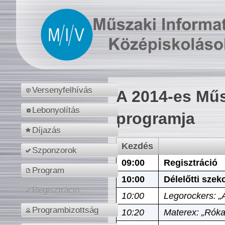
Versenyfelhívás
A 2014-es Műs
Lebonyolítás
programja
Díjazás
Kezdés
Szponzorok
09:00
Regisztráció
Program
10:00
Délelőtti szek
Regisztráció
10:00
Legorockers: „
Programbizottság
10:20
Materex: „Róka