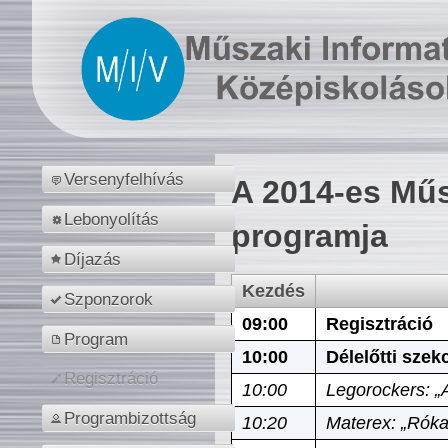
Versenyfelhívás
A 2014-es Műs
Lebonyolítás
programja
Díjazás
Kezdés
Szponzorok
09:00
Regisztráció
Program
10:00
Délelőtti szek
Regisztráció
10:00
Legorockers: „
Programbizottság
10:20
Materex: „Róka