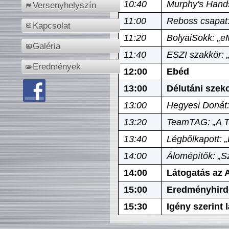
10:40
Murphy's Hands
Versenyhelyszín
11:00
Reboss csapat:
Kapcsolat
11:20
BolyaiSokk: „e
Galéria
11:40
ESZI szakkör: 
Eredmények
12:00
Ebéd
13:00
Délutáni szek
13:00
Hegyesi Donát:
13:20
TeamTAG: „A Tó
13:40
Légbőlkapott: 
14:00
Álomépítők: „Sz
14:00
Látogatás az A
15:00
Eredményhird
15:30
Igény szerint