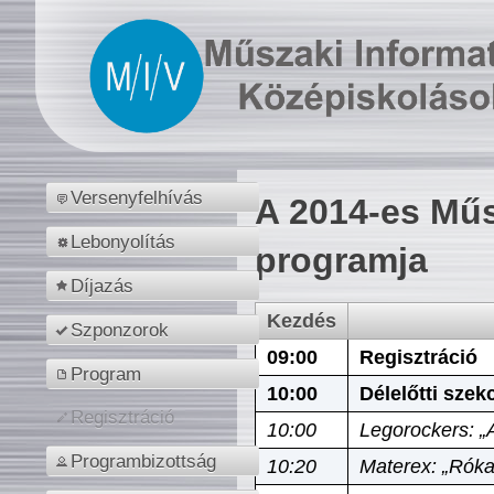
Versenyfelhívás
A 2014-es Műs
Lebonyolítás
programja
Díjazás
Kezdés
Szponzorok
09:00
Regisztráció
Program
10:00
Délelőtti szek
Regisztráció
10:00
Legorockers: „
Programbizottság
10:20
Materex: „Róka