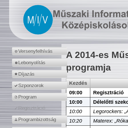
Versenyfelhívás
A 2014-es Műs
Lebonyolítás
programja
Díjazás
Kezdés
Szponzorok
09:00
Regisztráció
Program
10:00
Délelőtti szek
Regisztráció
10:00
Legorockers: „
Programbizottság
10:20
Materex: „Róka