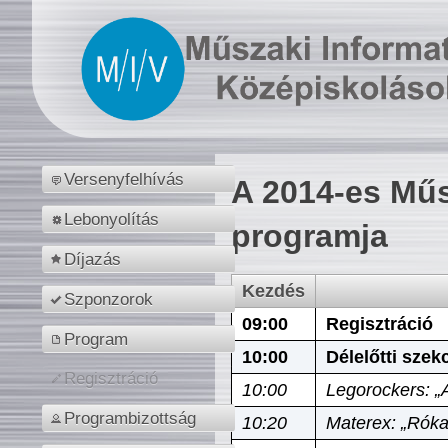
Versenyfelhívás
A 2014-es Műs
Lebonyolítás
programja
Díjazás
Kezdés
Szponzorok
09:00
Regisztráció
Program
10:00
Délelőtti szek
Regisztráció
10:00
Legorockers: „
Programbizottság
10:20
Materex: „Róka