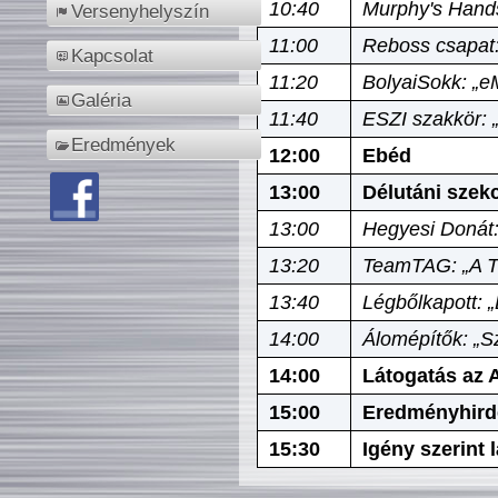
10:40
Murphy's Hands
Versenyhelyszín
11:00
Reboss csapat:
Kapcsolat
11:20
BolyaiSokk: „e
Galéria
11:40
ESZI szakkör: 
Eredmények
12:00
Ebéd
13:00
Délutáni szek
13:00
Hegyesi Donát:
13:20
TeamTAG: „A Tó
13:40
Légbőlkapott: 
14:00
Álomépítők: „Sz
14:00
Látogatás az A
15:00
Eredményhird
15:30
Igény szerint