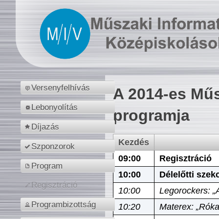
Versenyfelhívás
A 2014-es Műs
Lebonyolítás
programja
Díjazás
Kezdés
Szponzorok
09:00
Regisztráció
Program
10:00
Délelőtti szek
Regisztráció
10:00
Legorockers: „
Programbizottság
10:20
Materex: „Róka