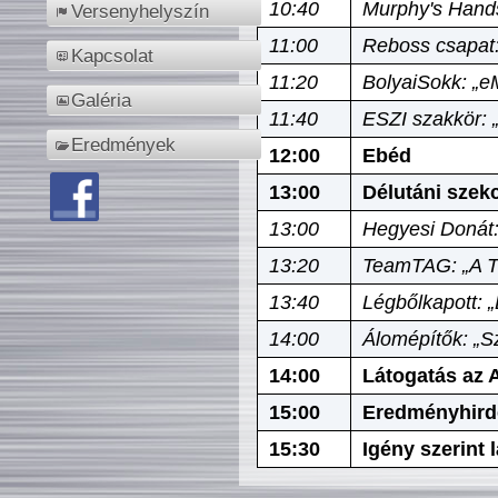
10:40
Murphy's Hands
Versenyhelyszín
11:00
Reboss csapat:
Kapcsolat
11:20
BolyaiSokk: „e
Galéria
11:40
ESZI szakkör: 
Eredmények
12:00
Ebéd
13:00
Délutáni szek
13:00
Hegyesi Donát:
13:20
TeamTAG: „A Tó
13:40
Légbőlkapott: 
14:00
Álomépítők: „Sz
14:00
Látogatás az A
15:00
Eredményhird
15:30
Igény szerint