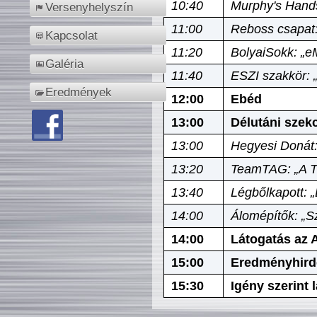
10:40
Murphy's Hands
Versenyhelyszín
11:00
Reboss csapat:
Kapcsolat
11:20
BolyaiSokk: „e
Galéria
11:40
ESZI szakkör: 
Eredmények
12:00
Ebéd
13:00
Délutáni szek
13:00
Hegyesi Donát:
13:20
TeamTAG: „A Tó
13:40
Légbőlkapott: 
14:00
Álomépítők: „Sz
14:00
Látogatás az A
15:00
Eredményhird
15:30
Igény szerint