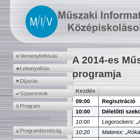
Versenyfelhívás
A 2014-es Műs
Lebonyolítás
programja
Díjazás
Kezdés
Szponzorok
09:00
Regisztráció
Program
10:00
Délelőtti szek
Regisztráció
10:00
Legorockers: „
Programbizottság
10:20
Materex: „Róka