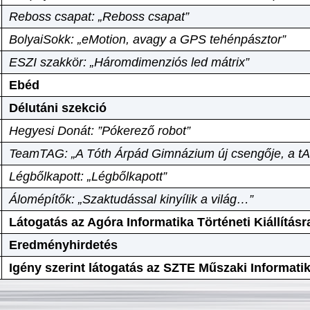
Reboss csapat: „Reboss csapat”
BolyaiSokk: „eMotion, avagy a GPS tehénpásztor”
ESZI szakkör: „Háromdimenziós led mátrix”
Ebéd
Délutáni szekció
Hegyesi Donát: ”Pókerező robot”
TeamTAG: „A Tóth Árpád Gimnázium új csengője, a tA
Légbőlkapott: „Légbőlkapott”
Álomépítők: „Szaktudással kinyílik a világ…”
Látogatás az Agóra Informatika Történeti Kiállításr
Eredményhirdetés
Igény szerint látogatás az SZTE Műszaki Informat