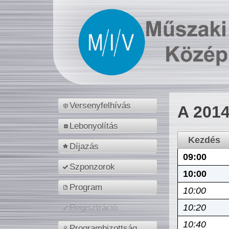
Versenyfelhívás
A 2014
Lebonyolítás
Kezdés
Díjazás
09:00
Szponzorok
10:00
Program
10:00
10:20
Regisztráció
10:40
Programbizottság