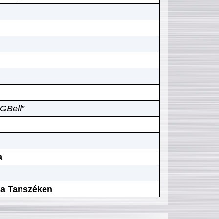
GBell”
a
ika Tanszéken