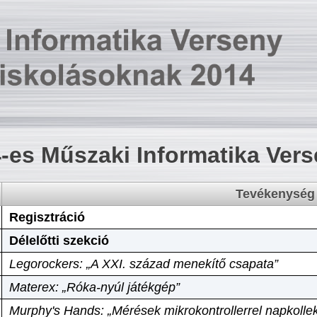
-es Műszaki Informatika Ver
Tevékenység
Regisztráció
Délelőtti szekció
Legorockers: „A XXI. század menekítő csapata”
Materex: „Róka-nyúl játékgép”
Murphy's Hands: „Mérések mikrokontrollerrel napkollek