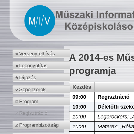
Versenyfelhívás
A 2014-es Műs
Lebonyolítás
programja
Díjazás
Kezdés
Szponzorok
09:00
Regisztráció
Program
10:00
Délelőtti szek
Regisztráció
10:00
Legorockers: „
Programbizottság
10:20
Materex: „Róka