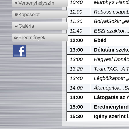
10:40
Murphy's Hands
Versenyhelyszín
11:00
Reboss csapat:
Kapcsolat
11:20
BolyaiSokk: „e
Galéria
11:40
ESZI szakkör: 
Eredmények
12:00
Ebéd
13:00
Délutáni szek
13:00
Hegyesi Donát:
13:20
TeamTAG: „A Tó
13:40
Légbőlkapott: 
14:00
Álomépítők: „Sz
14:00
Látogatás az A
15:00
Eredményhird
15:30
Igény szerint