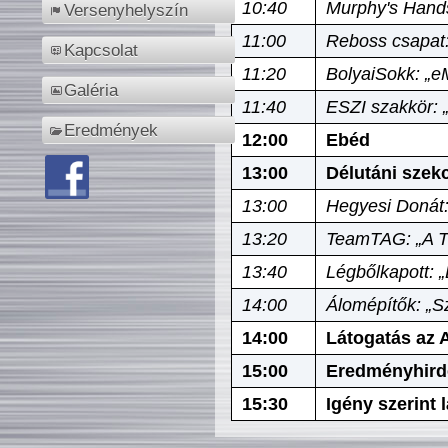
10:40
Murphy's Hands
Versenyhelyszín
11:00
Reboss csapat:
Kapcsolat
11:20
BolyaiSokk: „e
Galéria
11:40
ESZI szakkör: 
Eredmények
12:00
Ebéd
13:00
Délutáni szek
13:00
Hegyesi Donát:
13:20
TeamTAG: „A Tó
13:40
Légbőlkapott: 
14:00
Álomépítők: „Sz
14:00
Látogatás az A
15:00
Eredményhird
15:30
Igény szerint