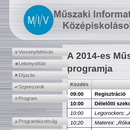
Versenyfelhívás
A 2014-es Műs
Lebonyolítás
programja
Díjazás
Kezdés
Szponzorok
09:00
Regisztráció
Program
10:00
Délelőtti szek
Regisztráció
10:00
Legorockers: „
Programbizottság
10:20
Materex: „Róka