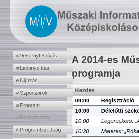
Versenyfelhívás
A 2014-es Műs
Lebonyolítás
programja
Díjazás
Kezdés
Szponzorok
09:00
Regisztráció
Program
10:00
Délelőtti szek
Regisztráció
10:00
Legorockers: „
Programbizottság
10:20
Materex: „Róka