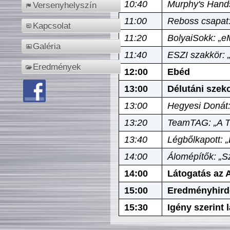
10:40
Murphy's Hands
Versenyhelyszín
11:00
Reboss csapat:
Kapcsolat
11:20
BolyaiSokk: „e
Galéria
11:40
ESZI szakkör: 
Eredmények
12:00
Ebéd
13:00
Délutáni szek
13:00
Hegyesi Donát:
13:20
TeamTAG: „A Tó
13:40
Légbőlkapott: 
14:00
Álomépítők: „Sz
14:00
Látogatás az A
15:00
Eredményhird
15:30
Igény szerint