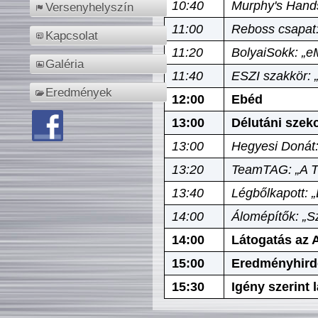
10:40
Murphy's Hands
Versenyhelyszín
11:00
Reboss csapat:
Kapcsolat
11:20
BolyaiSokk: „e
Galéria
11:40
ESZI szakkör: 
Eredmények
12:00
Ebéd
13:00
Délutáni szek
13:00
Hegyesi Donát:
13:20
TeamTAG: „A Tó
13:40
Légbőlkapott: 
14:00
Álomépítők: „Sz
14:00
Látogatás az A
15:00
Eredményhird
15:30
Igény szerint