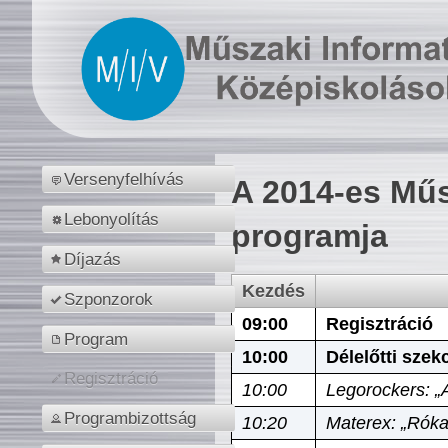
Versenyfelhívás
A 2014-es Műs
Lebonyolítás
programja
Díjazás
Kezdés
Szponzorok
09:00
Regisztráció
Program
10:00
Délelőtti szek
Regisztráció
10:00
Legorockers: „
Programbizottság
10:20
Materex: „Róka