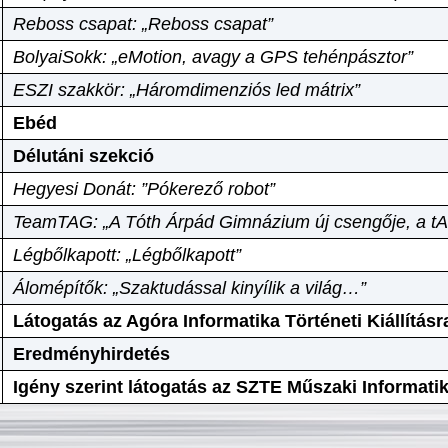
Reboss csapat: „Reboss csapat”
BolyaiSokk: „eMotion, avagy a GPS tehénpásztor”
ESZI szakkör: „Háromdimenziós led mátrix”
Ebéd
Délutáni szekció
Hegyesi Donát: ”Pókerező robot”
TeamTAG: „A Tóth Árpád Gimnázium új csengője, a tA
Légbőlkapott: „Légbőlkapott”
Álomépítők: „Szaktudással kinyílik a világ…”
Látogatás az Agóra Informatika Történeti Kiállításr
Eredményhirdetés
Igény szerint látogatás az SZTE Műszaki Informat