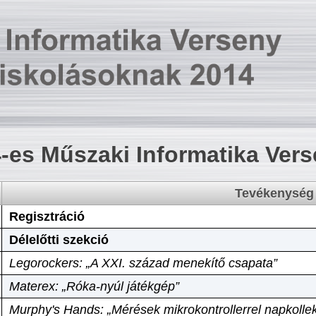
-es Műszaki Informatika Ver
Tevékenység
Regisztráció
Délelőtti szekció
Legorockers: „A XXI. század menekítő csapata”
Materex: „Róka-nyúl játékgép”
Murphy's Hands: „Mérések mikrokontrollerrel napkollek