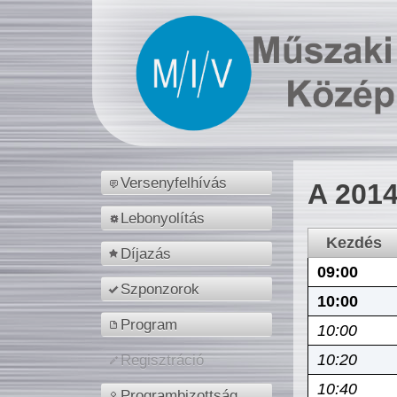
Versenyfelhívás
A 2014
Lebonyolítás
Kezdés
Díjazás
09:00
Szponzorok
10:00
Program
10:00
10:20
Regisztráció
10:40
Programbizottság