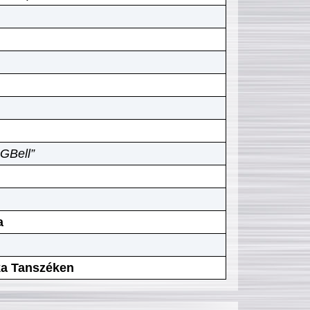
GBell”
a
ika Tanszéken